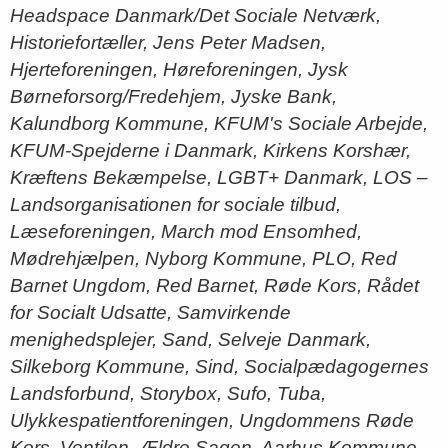
Headspace Danmark/Det Sociale Netværk,
Historiefortæller, Jens Peter Madsen,
Hjerteforeningen, Høreforeningen, Jysk
Børneforsorg/Fredehjem, Jyske Bank,
Kalundborg Kommune, KFUM's Sociale Arbejde,
KFUM-Spejderne i Danmark, Kirkens Korshær,
Kræftens Bekæmpelse, LGBT+ Danmark, LOS –
Landsorganisationen for sociale tilbud,
Læseforeningen, March mod Ensomhed,
Mødrehjælpen, Nyborg Kommune, PLO, Red
Barnet Ungdom, Red Barnet, Røde Kors, Rådet
for Socialt Udsatte, Samvirkende
menighedsplejer, Sand, Selveje Danmark,
Silkeborg Kommune, Sind, Socialpædagogernes
Landsforbund, Storybox, Sufo, Tuba,
Ulykkespatientforeningen, Ungdommens Røde
Kors, Ventilen, Ældre Sagen, Aarhus Kommune