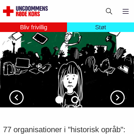
Gå
Søg
til
hovedindhold
Bliv frivillig
Støt
77 organisationer i "historisk opråb":