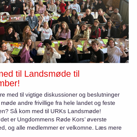
ed til Landsmøde til
mber!
re med til vigtige diskussioner og beslutninger
øde andre frivillige fra hele landet og feste
en? Så kom med til URKs Landsmøde!
et er Ungdommens Røde Kors’ øverste
d, og alle medlemmer er velkomne. Læs mere