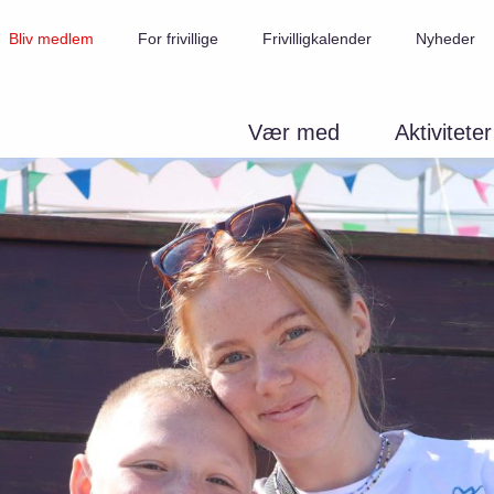
Bliv medlem
For frivillige
Frivilligkalender
Nyheder
Vær med
Aktiviteter