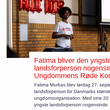
Fatima bliver den yngst
landsforperson nogensi
Ungdommens Røde Ko
Fatima Murkas blev lørdag 27. sept
landsforperson for Danmarks størs
ungdomsorganisation. Med sine 20 å
yngste landsforperson nogensinde.