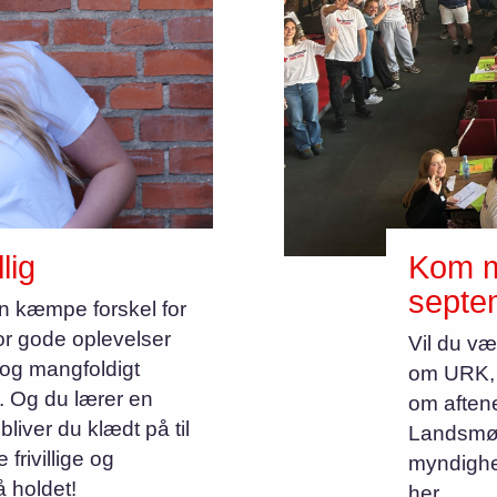
lig
Kom m
septe
 kæmpe forskel for
or gode oplevelser
Vil du væ
t og mangfoldigt
om URK, m
e. Og du lærer en
om aften
iver du klædt på til
Landsmød
 frivillige og
myndighe
 holdet!
her.