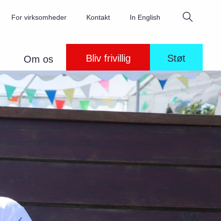
Søg
For virksomheder
Kontakt
In English
Bliv frivillig
Støt
Om os