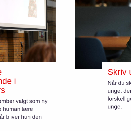
e
Skriv 
nde i
Når du sk
rs
unge, der
forskelli
ember valgt som ny
unge.
te humanitære
r bliver hun den