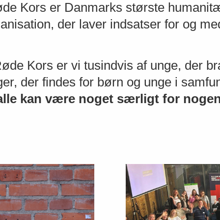
 Kors er Danmarks største humanitær
 organisation, der laver indsatser for og
e Kors er vi tusindvis af unge, der br
er, der findes for børn og unge i samfund
alle kan være noget særligt for noge