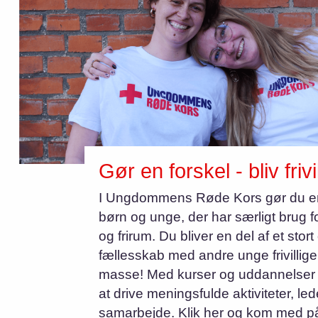
Gør en forskel - bliv frivil
I Ungdommens Røde Kors gør du en
børn og unge, der har særligt brug f
og frirum. Du bliver en del af et stor
fællesskab med andre unge frivillig
masse! Med kurser og uddannelser bl
at drive meningsfulde aktiviteter, lede
samarbejde. Klik her og kom med på