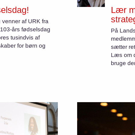
selsdag!
Lær m
strate
g venner af URK fra
s 103-års fødselsdag
På Land
ores tusindvis af
medlemme
sskaber for børn og
sætter re
Læs om de
bruge den 