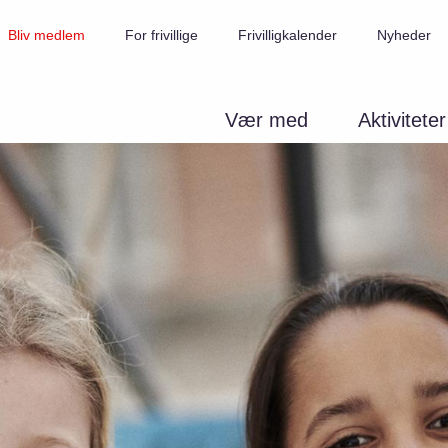
Bliv medlem
For frivillige
Frivilligkalender
Nyheder
Vær med
Aktiviteter