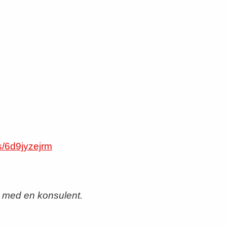
s/6d9jyzejrm
le med en konsulent.