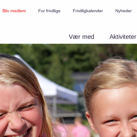
Bliv medlem
For frivillige
Frivilligkalender
Nyheder
Vær med
Aktiviteter