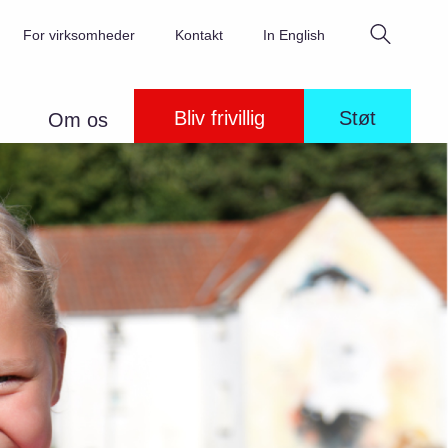
Søg
For virksomheder
Kontakt
In English
Bliv frivillig
Støt
Om os