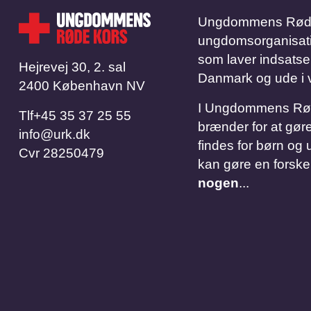
Ungdommens Røde 
ungdomsorganisation.
som laver indsatse
Hejrevej 30, 2. sal
Danmark og ude i 
2400 København NV
I Ungdommens Røde 
Tlf
​​​​​​​+45 35 37 25 55
brænder for at gøre
info@urk.dk
findes for børn og u
Cvr
28250479
kan gøre en forske
nogen
...