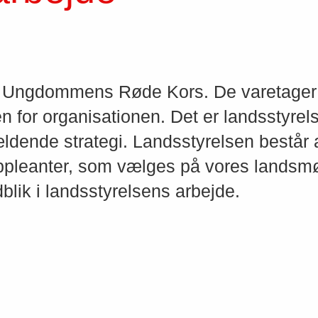
 i Ungdommens Røde Kors. De varetager 
n for organisationen. Det er landsstyrel
dende strategi. Landsstyrelsen består af 
ppleanter, som vælges på vores landsmød
blik i landsstyrelsens arbejde.