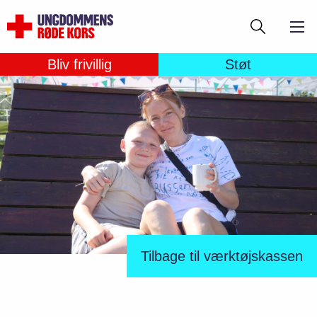
Gå
Søg
til
hovedindhold
Bliv frivillig
Støt
Tilbage til værktøjskassen