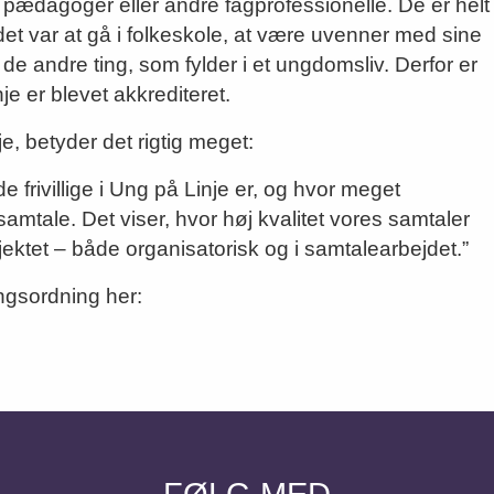
, pædagoger eller andre fagprofessionelle. De er helt
t var at gå i folkeskole, at være uvenner med sine
e de andre ting, som fylder i et ungdomsliv. Derfor er
e er blevet akkrediteret.
nje, betyder det rigtig meget:
 frivillige i Ung på Linje er, og hvor meget
mtale. Det viser, hvor høj kvalitet vores samtaler
ktet – både organisatorisk og i samtalearbejdet.”
gsordning her:
FØLG MED