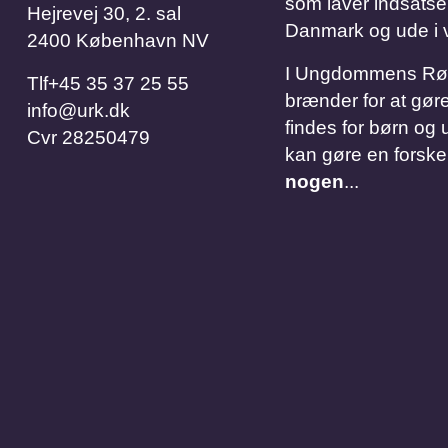
som laver indsatse
Hejrevej 30, 2. sal
Danmark og ude i 
2400 København NV
I Ungdommens Røde 
Tlf
​​​​​​​+45 35 37 25 55
brænder for at gøre
info@urk.dk
findes for børn og u
Cvr
28250479
kan gøre en forske
nogen
...