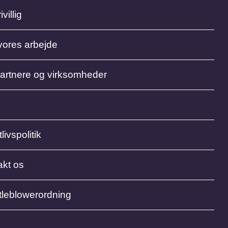
ivillig
vores arbejde
partnere og virksomheder
livspolitik
akt os
tleblowerordning