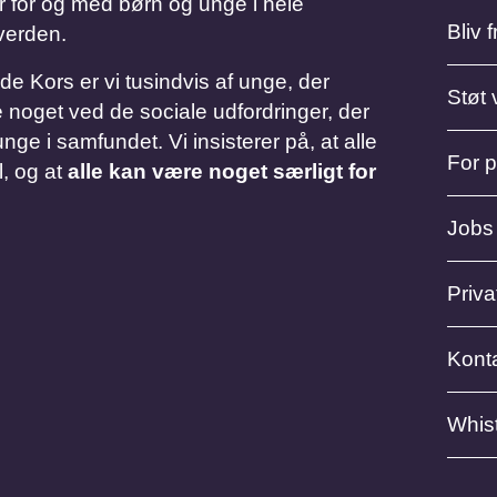
r for og med børn og unge i hele
Bliv fr
verden.
Kors er vi tusindvis af unge, der
Støt 
 noget ved de sociale udfordringer, der
nge i samfundet. Vi insisterer på, at alle
For 
l, og at
alle kan være noget særligt for
Jobs
Privat
Kont
Whis