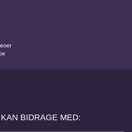
deoer
be
 KAN BIDRAGE MED: