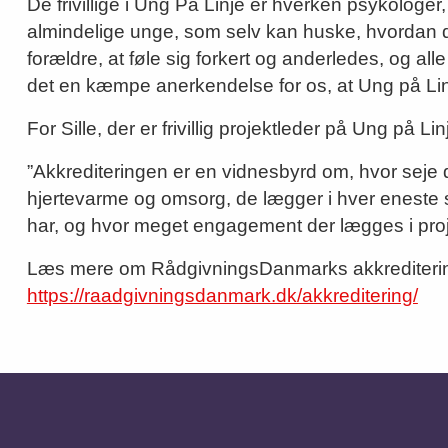
De frivillige i Ung På Linje er hverken psykologer
almindelige unge, som selv kan huske, hvordan de
forældre, at føle sig forkert og anderledes, og all
det en kæmpe anerkendelse for os, at Ung på Linj
For Sille, der er frivillig projektleder på Ung på Li
”Akkrediteringen er en vidnesbyrd om, hvor seje de
hjertevarme og omsorg, de lægger i hver eneste sa
har, og hvor meget engagement der lægges i proje
Læs mere om RådgivningsDanmarks akkrediterin
https://raadgivningsdanmark.dk/akkreditering/