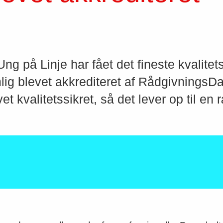
g på Linje har fået det fineste kvalite
mlig blevet akkrediteret af RådgivningsD
et kvalitetssikret, så det lever op til en