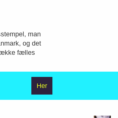
tsstempel, man
anmark, og det
 række fælles
Her