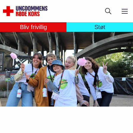
Gå
Søg
til
hovedindhold
Bliv frivillig
Støt