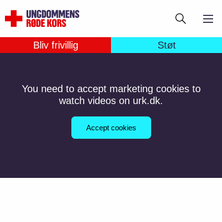
Gå
Søg
til
hovedindhold
Bliv frivillig
Støt
You need to accept marketing cookies to
watch videos on urk.dk.
Accept cookies