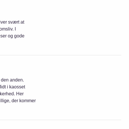
iver svært at
msliv. I
lser og gode
l den anden.
idt i kaosset
kkerhed. Her
llige, der kommer