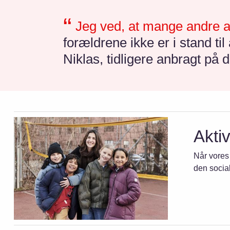
Jeg ved, at mange andre an
forældrene ikke er i stand t
Niklas, tidligere anbragt på d
Akti
Når vores 
den social