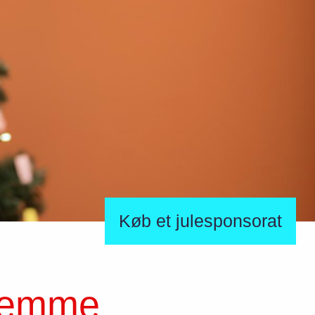
Køb et julesponsorat
hjemme