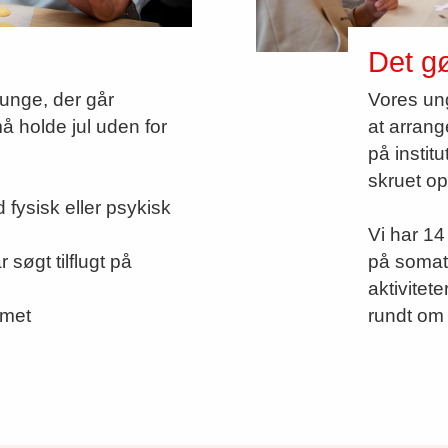
Det g
 unge, der går
Vores ung
å holde jul uden for
at arrang
på instit
skruet op
fysisk eller psykisk
Vi har 14
 søgt tilflugt på
på somati
aktivitet
mmet
rundt om 