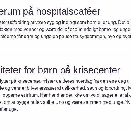
erum på hospitalscaféer
stor udfordring at være syg og indlagt som barn eller ung. Det bl
takten med venner og være del af et almindeligt barne- og ungdo
caféerne får børn og unge en pause fra sygdommen, nye opleve
iteter for børn på krisecenter
lytter på krisecenter, mister de deres hverdag fra den ene dag ti
e og venner bliver erstattet af usikkerhed, savn og forandring. M
lopperne et frirum. Her handler det ikke om vold, sager eller si
et om at bygge huler, spille Uno og være sammen med unge frivi
fter uge.