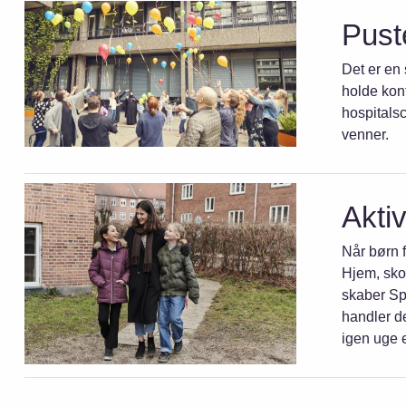
Pust
Det er en 
holde kon
hospitals
venner.
Aktiv
Når børn f
Hjem, skol
skaber Spi
handler d
igen uge e