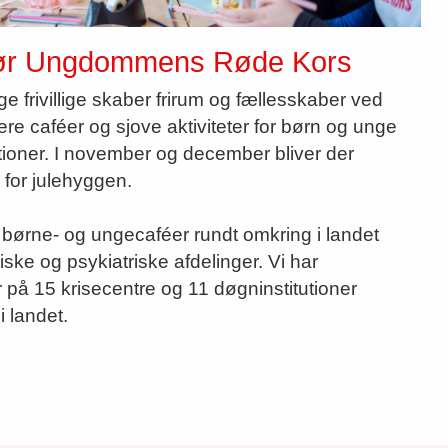
ør Ungdommens Røde Kors
e frivillige skaber frirum og fællesskaber ved
ere caféer og sjove aktiviteter for børn og unge
utioner. I november og december bliver der
 for julehyggen.
 børne- og ungecaféer rundt omkring i landet
ske og psykiatriske afdelinger. Vi har
er på 15 krisecentre og 11 døgninstitutioner
i landet.