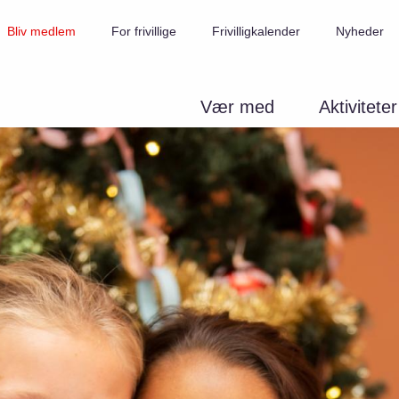
Bliv medlem
For frivillige
Frivilligkalender
Nyheder
Vær med
Aktiviteter