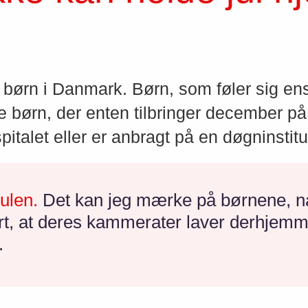
 børn i Danmark. Børn, som føler sig e
de børn, der enten tilbringer december på
talet eller er anbragt på en døgninstitu
julen.
Det kan jeg mærke på børnene, når 
rt, at deres kammerater laver derhjemme 
.