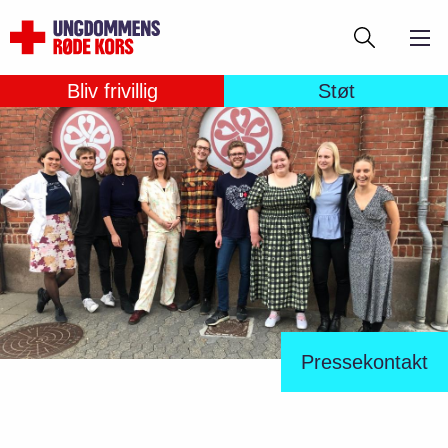
Gå
Søg
til
hovedindhold
Bliv frivillig
Støt
Pressekontakt