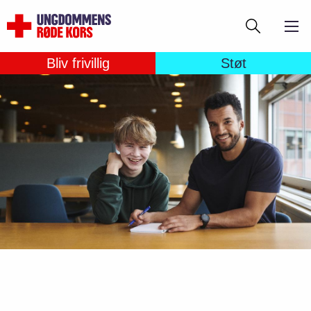
Gå
Søg
til
hovedindhold
Bliv frivillig
Støt