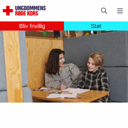
Gå
Søg
til
hovedindhold
Bliv frivillig
Støt