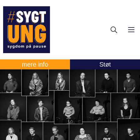
Gå
Søg
til
hovedindhold
mere info
Støt