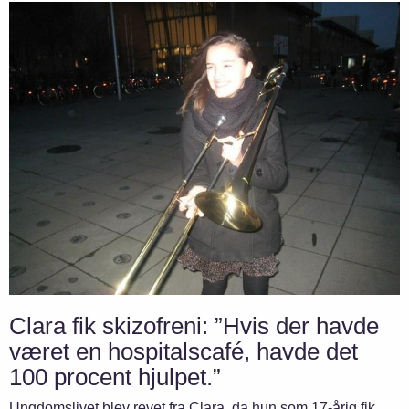
Clara fik skizofreni: ”Hvis der havde
været en hospitalscafé, havde det
100 procent hjulpet.”
Ungdomslivet blev revet fra Clara, da hun som 17-årig fik