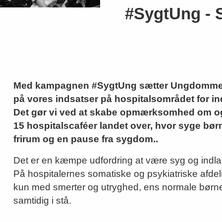
#SygtUng - 
Med kampagnen #SygtUng sætter Ungdomme
på vores indsatser på hospitalsområdet for in
Det gør vi ved at skabe opmærksomhed om og 
15 hospitalscaféer landet over, hvor syge bør
frirum og en pause fra sygdom..
Det er en kæmpe udfordring at være syg og indl
På hospitalernes somatiske og psykiatriske afdel
kun med smerter og utryghed, ens normale børn
samtidig i stå.