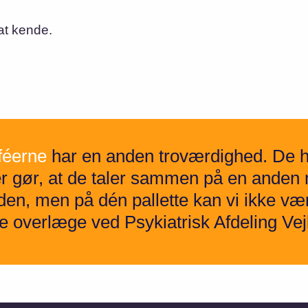
at kende.
aféerne
har en anden troværdighed. De ha
der gør, at de taler sammen på en ande
viden, men på dén pallette kan vi ikke v
 overlæge ved Psykiatrisk Afdeling Vej