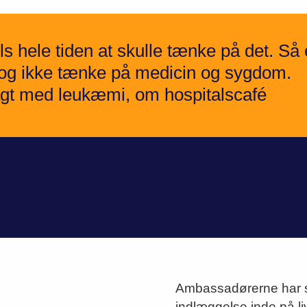
ls hele tiden at skulle tænke på det. Så 
 og ikke tænke på medicin og sygdom.
dlagt med leukæmi, om hospitalscafé
Ambassadørerne har se
indlæggelse inde på li