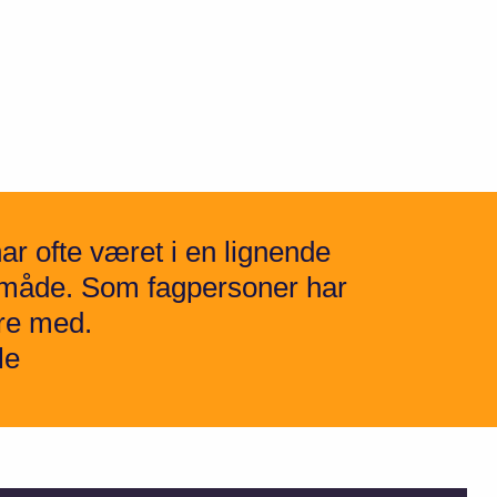
r ofte været i en lignende
n måde. Som fagpersoner har
ære med.
le