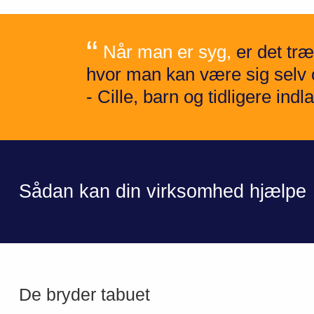
Når man er syg,
er det træ
hvor man kan være sig selv
- Cille, barn og tidligere in
Sådan kan din virksomhed hjælpe
De bryder tabuet