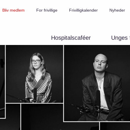
Bliv medlem
For frivillige
Frivilligkalender
Nyheder
Hospitalscaféer
Unges f