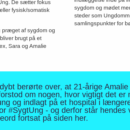
Ung. De sætter fokus
sygdom og mødet med 
ller fysisk/somatisk
steder som Ungdommen
samlingspunkter for b
ag præget af sygdom og
liver brugt på et
lex, Sara og Amalie
bt berørte over, at 21-årige Amalie 
forstod om nogen, hvor vigtigt det er m
g og indlagt på et hospital i længere
r #SygtUng - og derfor står hendes 
rd fortsat på siden her.