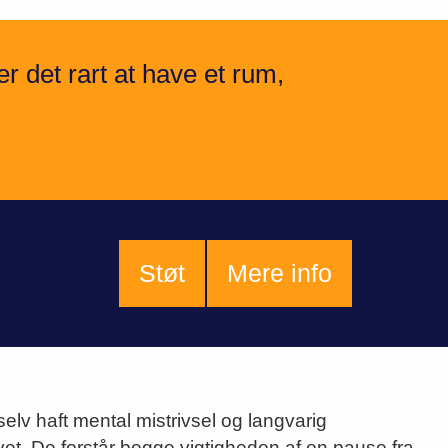
er det rart at have et rum,
Støt
Mere info
lv haft mental mistrivsel og langvarig
vet. De forstår begge vigtigheden af en pause fra