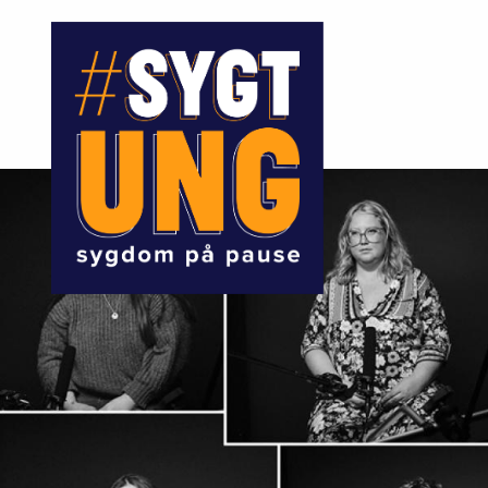
Gå
service
til
hovedindhold