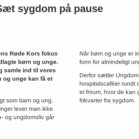
Sæt sygdom på pause
ns Røde Kors fokus
Når børn og unge er in
dlagte børn og unge.
form for almindeligt un
samle ind til vores
Derfor sætter Ungdo
n og unge kan få et
hospitalscaféer rundt 
et frirum, hvor de kan
agt som barn og ung.
frikvarter fra sygdom.
inger lever man ikke
e- og ungdomsliv går