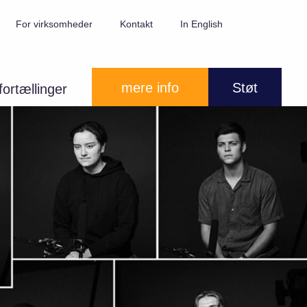
Søg
For virksomheder
Kontakt
In English
mere info
Støt
ortællinger