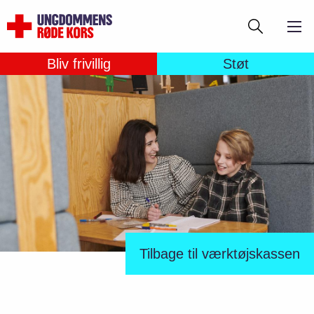
Gå
Søg
til
hovedindhold
Bliv frivillig
Støt
Tilbage til værktøjskassen